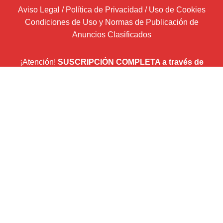
Aviso Legal / Política de Privacidad / Uso de Cookies
Condiciones de Uso y Normas de Publicación de
Anuncios Clasificados
¡Atención!
SUSCRIPCIÓN COMPLETA a través de
Wordpress.com
Introduce tu correo electrónico y recibirás un email por
cada entrada que publiquemos.
Dirección
de
correo
Suscribir
electrónico
Newsletter (envío boletín mensual con Mailchimp)