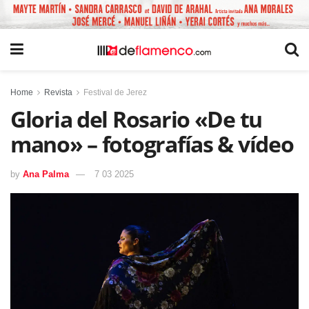
Home
Revista
Festival de Jerez
Gloria del Rosario «De tu
mano» – fotografías & vídeo
by
Ana Palma
7 03 2025