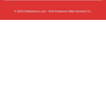
© 2024
Deflamenco.com
- ADN Flamenco Web Services S.L.