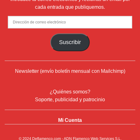
cada entrada que publiquemos.
Dirección
de
correo
Suscribir
electrónico
Newsletter (envío boletín mensual con Mailchimp)
¿Quiénes somos?
Soporte, publicidad y patrocinio
Mi Cuenta
© 2024
Deflamenco.com
- ADN Flamenco Web Services S.L.