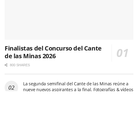
Finalistas del Concurso del Cante
de las Minas 2026
800 SHARES
La segunda semifinal del Cante de las Minas reúne a
nueve nuevos aspirantes a la final. Fotografías & vídeos
477 SHARES
Pepe Habichuela, el toque que hizo avanzar la
tradición
468 SHARES
Arranca el esperado concurso de la 65º edición del