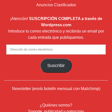
Anuncios Clasificados
¡Atención!
SUSCRIPCIÓN COMPLETA a través de
Wordpress.com
Introduce tu correo electrónico y recibirás un email por
cada entrada que publiquemos.
Dirección
de
correo
Suscribir
electrónico
Newsletter (envío boletín mensual con Mailchimp)
¿Quiénes somos?
Soporte, publicidad y patrocinio