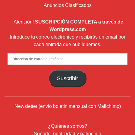
Anuncios Clasificados
¡Atención!
SUSCRIPCIÓN COMPLETA a través de
Wordpress.com
Introduce tu correo electrónico y recibirás un email por
cada entrada que publiquemos.
Dirección
de
correo
Suscribir
electrónico
Newsletter (envío boletín mensual con Mailchimp)
¿Quiénes somos?
Soporte, publicidad y patrocinio