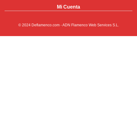
Mi Cuenta
© 2024
Deflamenco.com
- ADN Flamenco Web Services S.L.