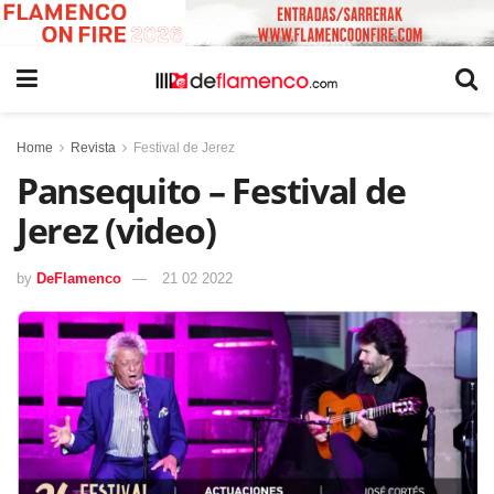
Home
Revista
Festival de Jerez
Pansequito – Festival de
Jerez (video)
by
DeFlamenco
21 02 2022