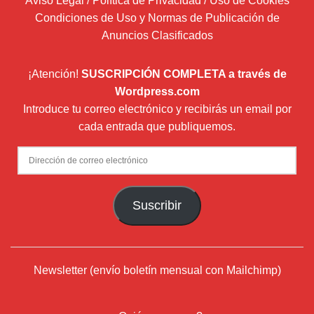
Aviso Legal / Política de Privacidad / Uso de Cookies
Condiciones de Uso y Normas de Publicación de
Anuncios Clasificados
¡Atención!
SUSCRIPCIÓN COMPLETA a través de
Wordpress.com
Introduce tu correo electrónico y recibirás un email por
cada entrada que publiquemos.
Dirección
de
correo
Suscribir
electrónico
Newsletter (envío boletín mensual con Mailchimp)