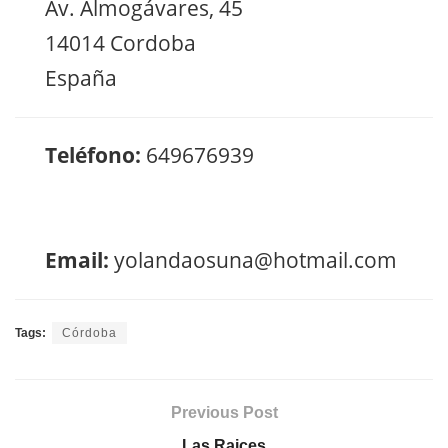
Av. Almogávares, 45
14014 Cordoba
España
Teléfono:
649676939
Email:
yolandaosuna@hotmail.com
Tags:
Córdoba
Previous Post
Las Raices