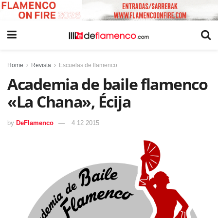
Home
Revista
Escuelas de flamenco
Academia de baile flamenco
«La Chana», Écija
by
DeFlamenco
4 12 2015