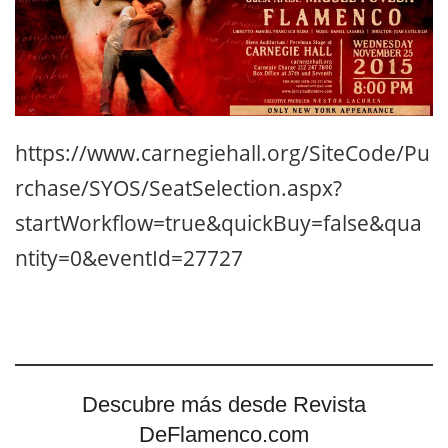
https://www.carnegiehall.org/SiteCode/Pu
rchase/SYOS/SeatSelection.aspx?
startWorkflow=true&quickBuy=false&qua
ntity=0&eventId=27727
Descubre más desde Revista
DeFlamenco.com