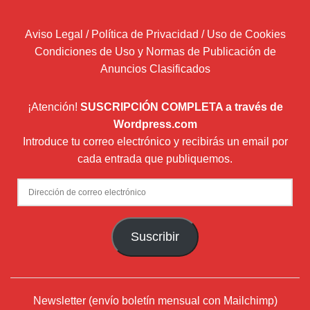
Aviso Legal / Política de Privacidad / Uso de Cookies
Condiciones de Uso y Normas de Publicación de
Anuncios Clasificados
¡Atención!
SUSCRIPCIÓN COMPLETA a través de
Wordpress.com
Introduce tu correo electrónico y recibirás un email por
cada entrada que publiquemos.
Dirección
de
correo
Suscribir
electrónico
Newsletter (envío boletín mensual con Mailchimp)