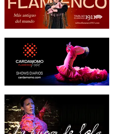
Tags:
Flamenco on fire
Previous Post
XX Festival Flamenco San Pedro del Pinatar
Next Post
Homenaje a Juan Moneo Lara EL TORTA
Related
Posts