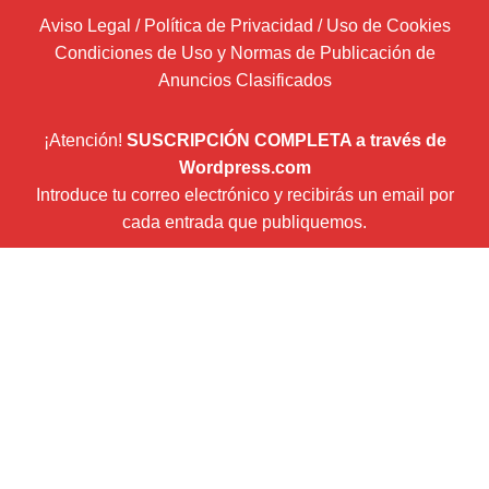
Aviso Legal / Política de Privacidad / Uso de Cookies
Condiciones de Uso y Normas de Publicación de
Anuncios Clasificados
¡Atención!
SUSCRIPCIÓN COMPLETA a través de
Wordpress.com
Introduce tu correo electrónico y recibirás un email por
cada entrada que publiquemos.
Dirección
de
correo
Suscribir
electrónico
Newsletter (envío boletín mensual con Mailchimp)