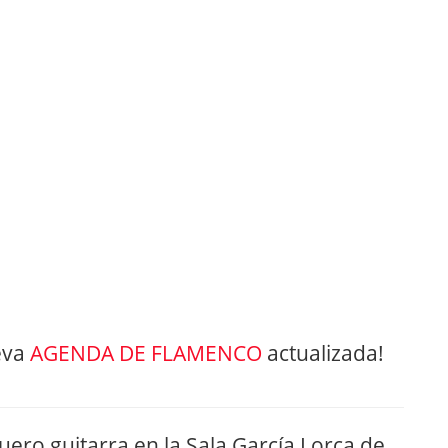
eva
AGENDA DE FLAMENCO
actualizada!
ero guitarra en la Sala García Lorca de