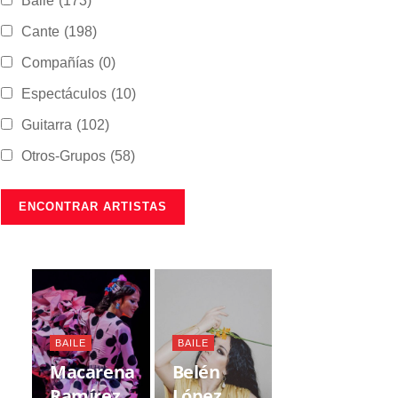
Baile
(173)
Cante
(198)
Compañías
(0)
Espectáculos
(10)
Guitarra
(102)
Otros-Grupos
(58)
BAILE
BAILE
Macarena
Belén
Ramírez
López