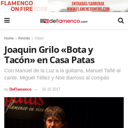
Home
Revista
Video
Joaquin Grilo «Bota y
Tacón» en Casa Patas
Con Manuel de la Luz a la guitarra, Manuel Tañé al
cante. Miguel Téllez y Noe Barroso al compás
by
DeFlamenco
16 10 2017