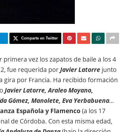
m
Comparte en Twitter
primera vez los zapatos de baile a los 4
12, fue requerida por
Javier Latorre
junto
na gira por Francia. Ha recibido formación
do
Javier Latorre, Araleo Moyano,
Aída Gómez, Manolete, Eva Yerbabuena
…
Danza Española y Flamenco
(a los 17
ional de Córdoba. Con esta misma edad,
a Andaluza de Danza
(bajo la dirección