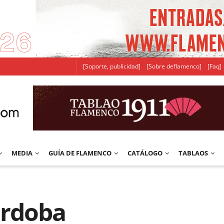
[Soporte, publicidad]
[Sobre deflamenco]
[Faq]
MEDIA
GUÍA DE FLAMENCO
CATÁLOGO
TABLAOS
órdoba