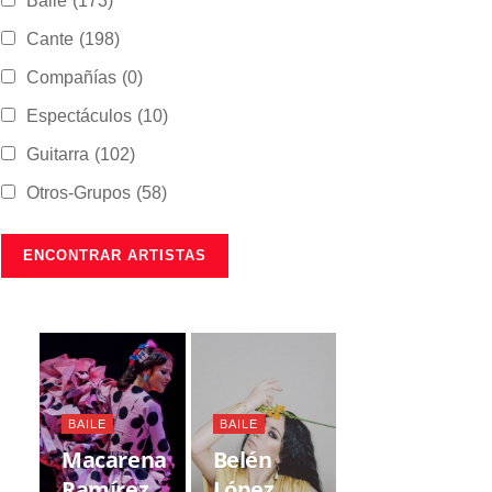
Baile
(173)
Cante
(198)
Compañías
(0)
Espectáculos
(10)
Guitarra
(102)
Otros-Grupos
(58)
BAILE
BAILE
Macarena
Belén
Ramírez
López