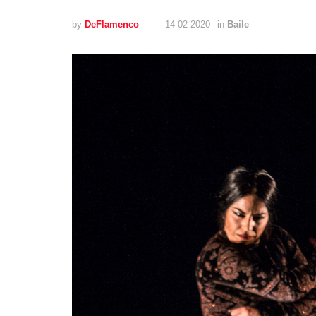
by
DeFlamenco
14 02 2020
in
Baile