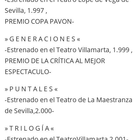
Sevilla, 1.997 ,
PREMIO COPA PAVON-
» G E N E R A C I O N E S «
-Estrenado en el Teatro Villamarta, 1.999 ,
PREMIO DE LA CRÍTICA AL MEJOR
ESPECTACULO-
» P U N T A L E S «
-Estrenado en el Teatro de La Maestranza
de Sevilla,2.000-
» T R I L O G Í A «
-Estrenado en el TeatroVillamarta,2.001-