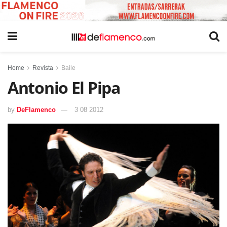
Home
Revista
Baile
Antonio El Pipa
by
DeFlamenco
3 08 2012