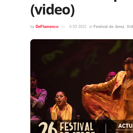
(video)
by
DeFlamenco
6 03 2022
in
Festival de Jerez
,
Vi