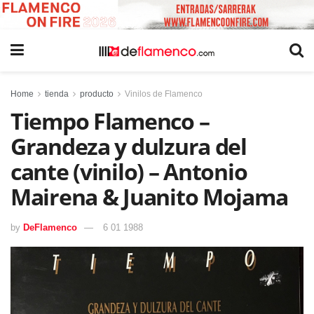
Home
tienda
producto
Vinilos de Flamenco
Tiempo Flamenco –
Grandeza y dulzura del
cante (vinilo) – Antonio
Mairena & Juanito Mojama
by
DeFlamenco
6 01 1988