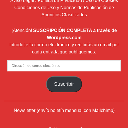
Aviso Legal / Política de Privacidad / Uso de Cookies
Condiciones de Uso y Normas de Publicación de
Anuncios Clasificados
¡Atención!
SUSCRIPCIÓN COMPLETA a través de
Wordpress.com
Introduce tu correo electrónico y recibirás un email por
cada entrada que publiquemos.
Dirección
de
correo
Suscribir
electrónico
Newsletter (envío boletín mensual con Mailchimp)