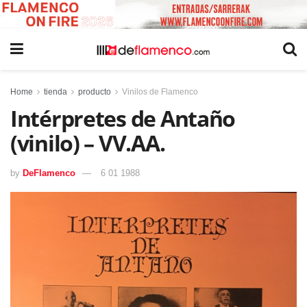
Home
tienda
producto
Vinilos de Flamenco
Intérpretes de Antaño
(vinilo) – VV.AA.
by
DeFlamenco
6 01 1988