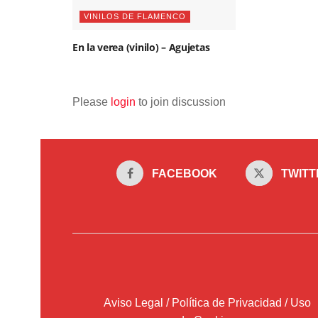
VINILOS DE FLAMENCO
En la verea (vinilo) – Agujetas
Please
login
to join discussion
FACEBOOK
TWITT
Aviso Legal / Política de Privacidad / Uso