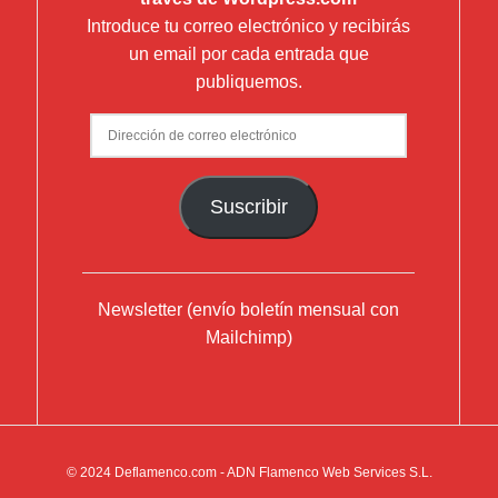
Introduce tu correo electrónico y recibirás
un email por cada entrada que
publiquemos.
Dirección
de
correo
Suscribir
electrónico
Newsletter (envío boletín mensual con
Mailchimp)
© 2024
Deflamenco.com
- ADN Flamenco Web Services S.L.