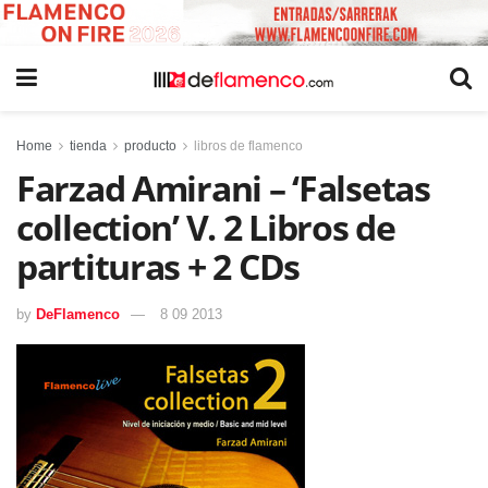
Home
tienda
producto
libros de flamenco
Farzad Amirani – ‘Falsetas
collection’ V. 2 Libros de
partituras + 2 CDs
by
DeFlamenco
8 09 2013