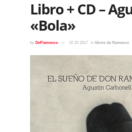
Libro + CD – Ag
«Bola»
by
DeFlamenco
10 10 2017
in
libros de flamenco