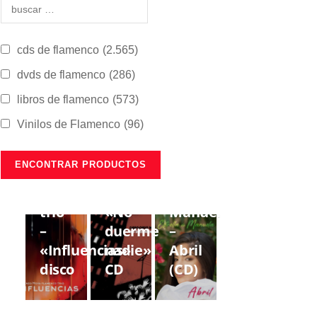
cds de flamenco
(2.565)
dvds de flamenco
(286)
libros de flamenco
(573)
Vinilos de Flamenco
(96)
CDS DE
CDS DE
CDS DE
FLAMENCO
FLAMENCO
FLAMENCO
Lorenzo
Gregorio
Estrella
Moya
Moya
de
trío
«No
Manuela
–
duerme
–
«Influencias»
nadie»
Abril
disco
CD
(CD)