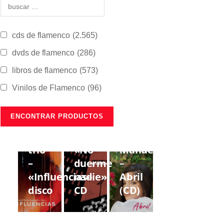
cds de flamenco
(2.565)
dvds de flamenco
(286)
libros de flamenco
(573)
Vinilos de Flamenco
(96)
CDS DE
CDS DE
CDS DE
FLAMENCO
FLAMENCO
FLAMENCO
Lorenzo
Gregorio
Estrella
Moya
Moya
de
trío
«No
Manuela
–
duerme
–
«Influencias»
nadie»
Abril
disco
CD
(CD)