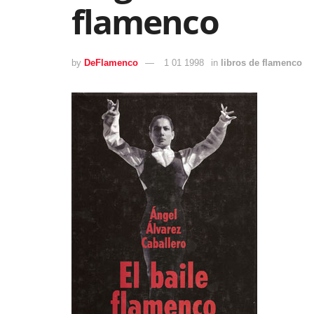
flamenco
by
DeFlamenco
1 01 1998
in
libros de flamenco