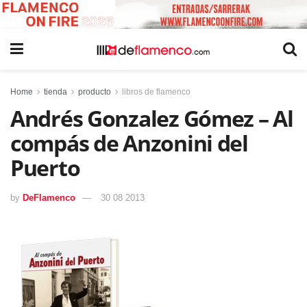
Home
tienda
producto
libros de flamenco
Andrés Gonzalez Gómez – Al
compás de Anzonini del
Puerto
by
DeFlamenco
30 08 2013