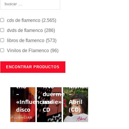
cds de flamenco
(2.565)
dvds de flamenco
(286)
libros de flamenco
(573)
Vinilos de Flamenco
(96)
CDS DE
CDS DE
CDS DE
FLAMENCO
FLAMENCO
FLAMENCO
Lorenzo
Gregorio
Estrella
Moya
Moya
de
trío
«No
Manuela
–
duerme
–
«Influencias»
nadie»
Abril
disco
CD
(CD)