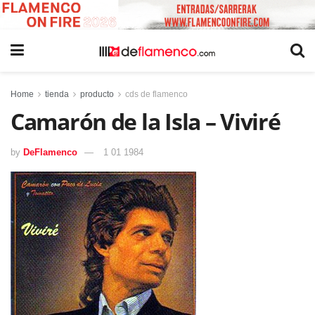
Home
tienda
producto
cds de flamenco
Camarón de la Isla – Viviré
by
DeFlamenco
1 01 1984