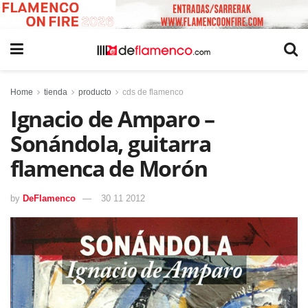
Home
tienda
producto
cds de flamenco
Ignacio de Amparo –
Sonándola, guitarra
flamenca de Morón
by
DeFlamenco
30 11 2012