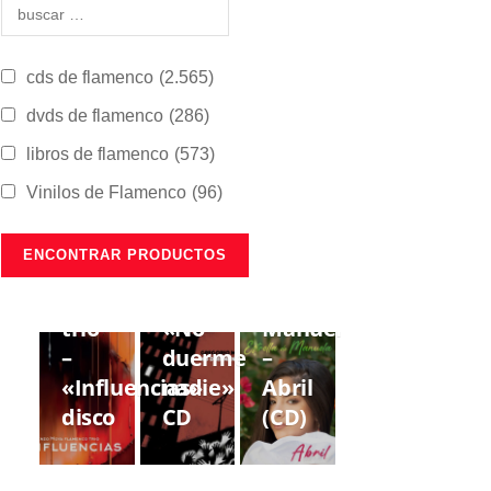
cds de flamenco
(2.565)
dvds de flamenco
(286)
libros de flamenco
(573)
Vinilos de Flamenco
(96)
CDS DE
CDS DE
CDS DE
FLAMENCO
FLAMENCO
FLAMENCO
Lorenzo
Gregorio
Estrella
Moya
Moya
de
trío
«No
Manuela
–
duerme
–
«Influencias»
nadie»
Abril
disco
CD
(CD)