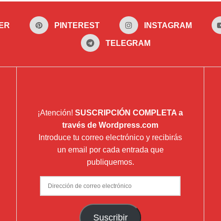
ER
PINTEREST
INSTAGRAM
TELEGRAM
¡Atención!
SUSCRIPCIÓN COMPLETA a
través de Wordpress.com
Introduce tu correo electrónico y recibirás
un email por cada entrada que
publiquemos.
Dirección
de
correo
Suscribir
electrónico