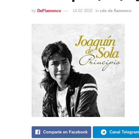
by
DeFlamenco
14 02 2015
in
cds de flamenco
Comparte en Facebook
Canal Telegra