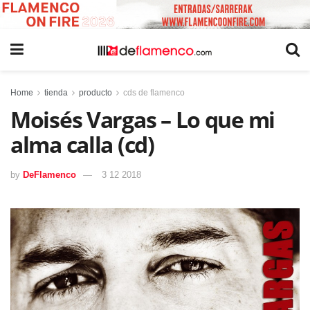
Home
tienda
producto
cds de flamenco
Moisés Vargas – Lo que mi
alma calla (cd)
by
DeFlamenco
3 12 2018