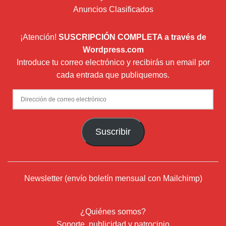
Anuncios Clasificados
¡Atención!
SUSCRIPCIÓN COMPLETA a través de
Wordpress.com
Introduce tu correo electrónico y recibirás un email por
cada entrada que publiquemos.
Dirección
de
correo
Suscribir
electrónico
Newsletter (envío boletín mensual con Mailchimp)
¿Quiénes somos?
Soporte, publicidad y patrocinio