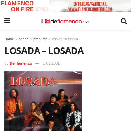
Home
tienda
producto
cds de flamenco
LOSADA – LOSADA
by
DeFlamenco
1 01 2001