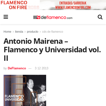
Home
tienda
producto
cds de flamenco
Antonio Mairena –
Flamenco y Universidad vol.
II
by
DeFlamenco
3 12 2013