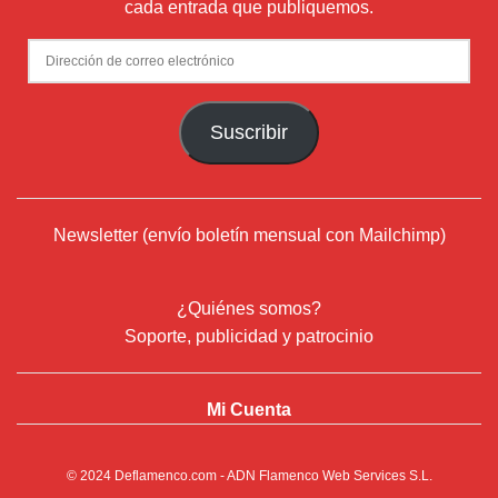
cada entrada que publiquemos.
Dirección
de
correo
Suscribir
electrónico
Newsletter (envío boletín mensual con Mailchimp)
¿Quiénes somos?
Soporte, publicidad y patrocinio
Mi Cuenta
© 2024
Deflamenco.com
- ADN Flamenco Web Services S.L.