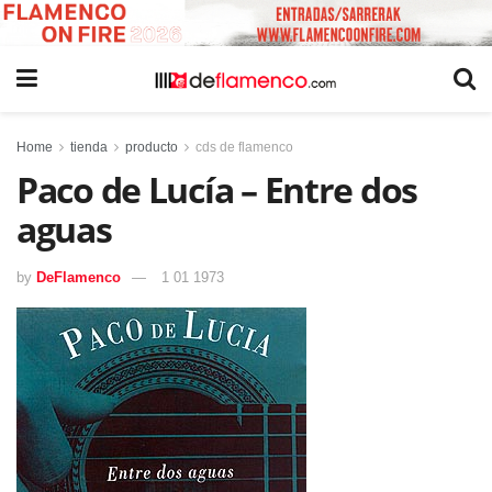
Home
tienda
producto
cds de flamenco
Paco de Lucía – Entre dos
aguas
by
DeFlamenco
1 01 1973