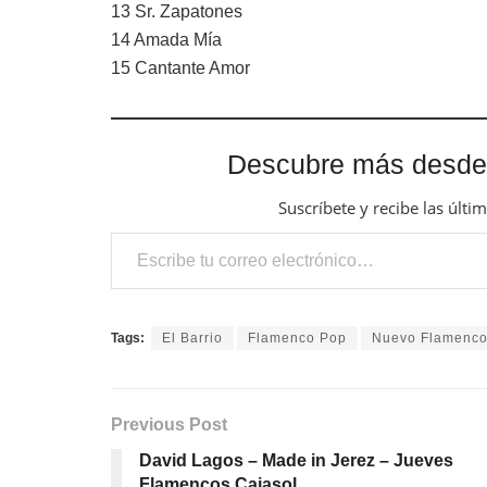
13
Sr. Zapatones
14
Amada Mía
15
Cantante Amor
Descubre más desde
Suscríbete y recibe las últi
Escribe tu correo electrónico…
Tags:
El Barrio
Flamenco Pop
Nuevo Flamenc
Previous Post
David Lagos – Made in Jerez – Jueves
Flamencos Cajasol