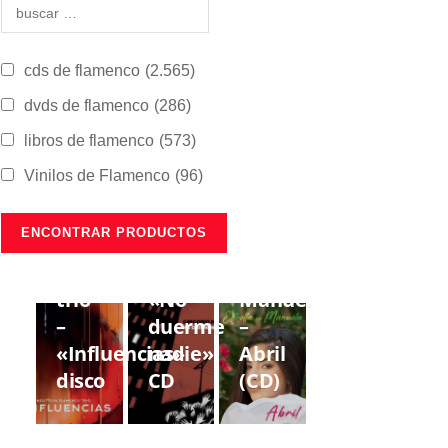
cds de flamenco
(2.565)
dvds de flamenco
(286)
libros de flamenco
(573)
Vinilos de Flamenco
(96)
CDS DE
CDS DE
CDS DE
FLAMENCO
FLAMENCO
FLAMENCO
Lorenzo
Gregorio
Estrella
Moya
Moya
de
trío
«No
Manuela
–
duerme
–
«Influencias»
nadie»
Abril
disco
CD
(CD)