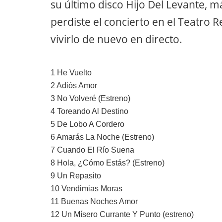
su último disco Hijo Del Levante, m
perdiste el concierto en el Teatro 
vivirlo de nuevo en directo.
1
He Vuelto
2
Adiós Amor
3
No Volveré (Estreno)
4
Toreando Al Destino
5
De Lobo A Cordero
6
Amarás La Noche (Estreno)
7
Cuando El Río Suena
8
Hola, ¿Cómo Estás? (Estreno)
9
Un Repasito
10
Vendimias Moras
11
Buenas Noches Amor
12
Un Mísero Currante Y Punto (estreno)