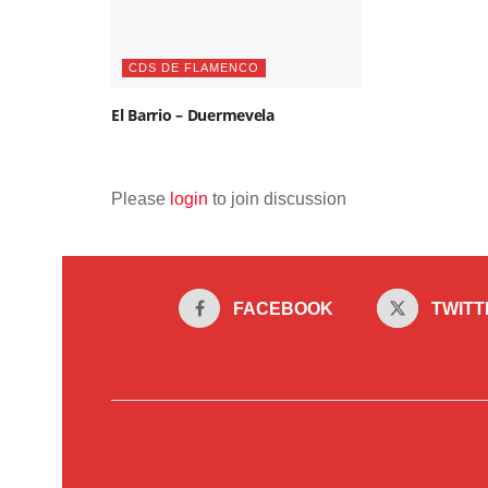
CDS DE FLAMENCO
El Barrio – Duermevela
Please
login
to join discussion
FACEBOOK
TWITT