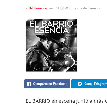
by
DeFlamenco
11 12 2015
in
cds de flamenco
Comparte en Facebook
Canal Telegra
EL BARRIO en escena junto a más de