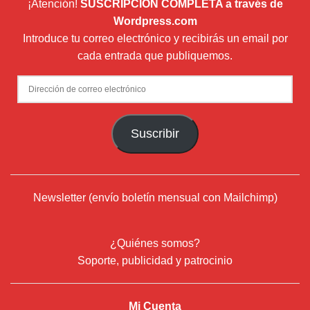
¡Atención!
SUSCRIPCIÓN COMPLETA a través de
Wordpress.com
Introduce tu correo electrónico y recibirás un email por
cada entrada que publiquemos.
Dirección
de
correo
Suscribir
electrónico
Newsletter (envío boletín mensual con Mailchimp)
¿Quiénes somos?
Soporte, publicidad y patrocinio
Mi Cuenta