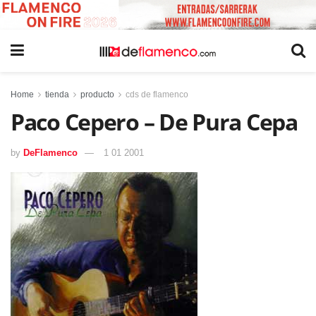
Home
tienda
producto
cds de flamenco
Paco Cepero – De Pura Cepa
by
DeFlamenco
1 01 2001