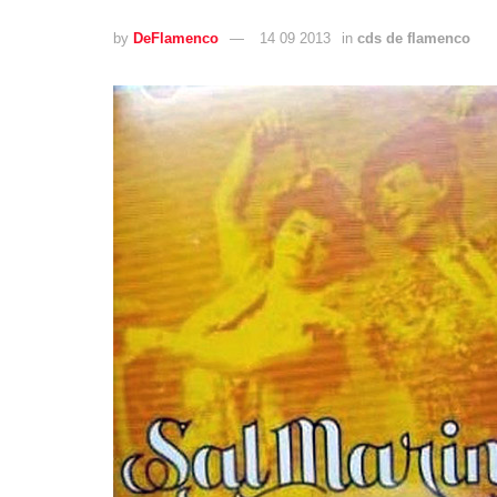
by
DeFlamenco
14 09 2013
in
cds de flamenco