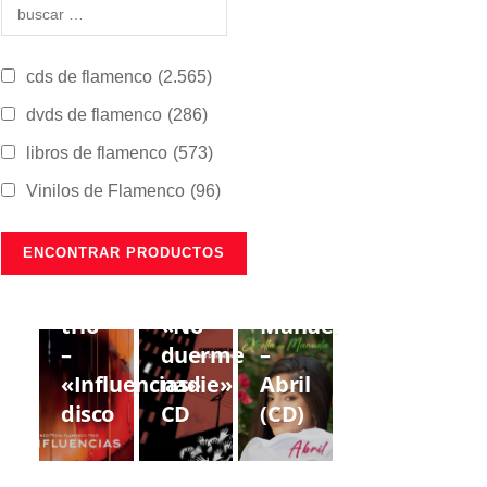
cds de flamenco
(2.565)
dvds de flamenco
(286)
libros de flamenco
(573)
Vinilos de Flamenco
(96)
CDS DE
CDS DE
CDS DE
FLAMENCO
FLAMENCO
FLAMENCO
Lorenzo
Gregorio
Estrella
Moya
Moya
de
trío
«No
Manuela
–
duerme
–
«Influencias»
nadie»
Abril
disco
CD
(CD)