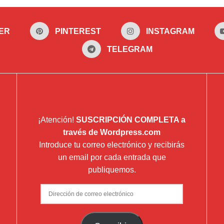
ER
PINTEREST
INSTAGRAM
TELEGRAM
¡Atención!
SUSCRIPCIÓN COMPLETA a
través de Wordpress.com
Introduce tu correo electrónico y recibirás
un email por cada entrada que
publiquemos.
Dirección
de
correo