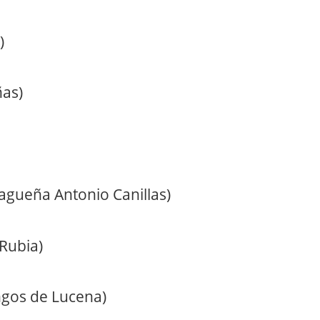
)
ñas)
lagueña Antonio Canillas)
Rubia)
angos de Lucena)