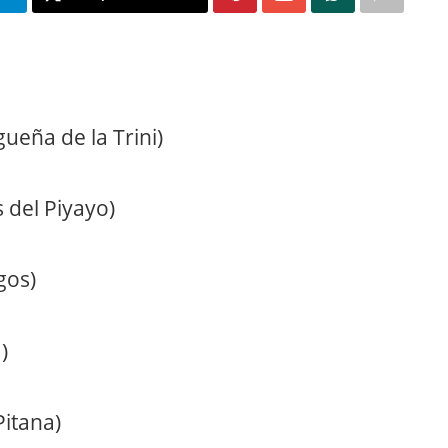
ueña de la Trini)
 del Piyayo)
gos)
)
itana)