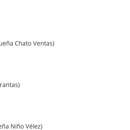
gueña Chato Ventas)
arantas)
eña Niño Vélez)