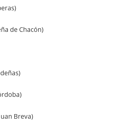
beras)
ueña de Chacón)
ndeñas)
órdoba)
 Juan Breva)