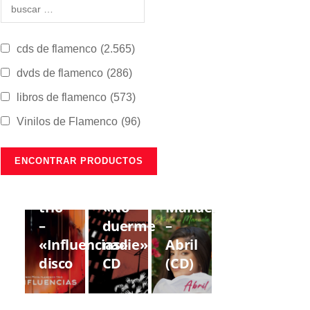
cds de flamenco
(2.565)
dvds de flamenco
(286)
libros de flamenco
(573)
Vinilos de Flamenco
(96)
CDS DE
CDS DE
CDS DE
FLAMENCO
FLAMENCO
FLAMENCO
Lorenzo
Gregorio
Estrella
Moya
Moya
de
trío
«No
Manuela
–
duerme
–
«Influencias»
nadie»
Abril
disco
CD
(CD)