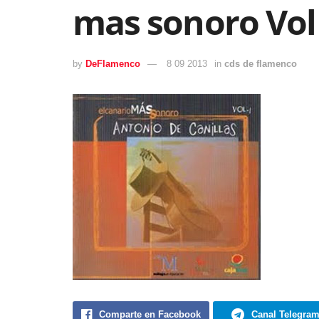
mas sonoro Vol
by
DeFlamenco
8 09 2013
in
cds de flamenco
Comparte en Facebook
Canal Telegra