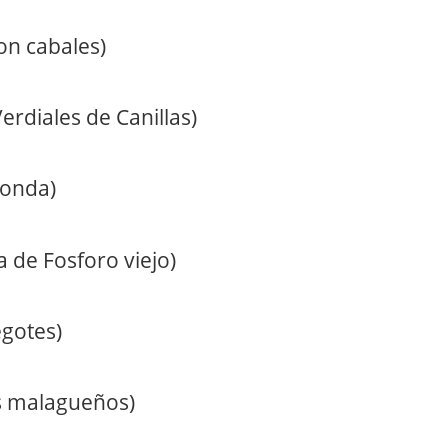
con cabales)
rdiales de Canillas)
ronda)
 de Fosforo viejo)
egotes)
os malagueños)