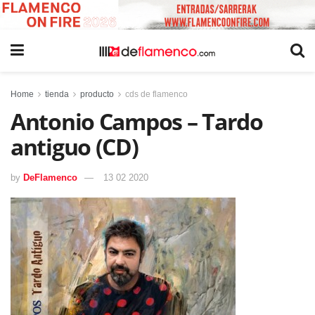
Home
tienda
producto
cds de flamenco
Antonio Campos – Tardo
antiguo (CD)
by
DeFlamenco
13 02 2020