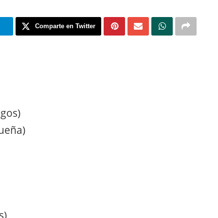
m
Comparte en Twitter
gos)
ueña)
s)