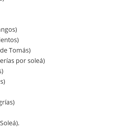
angos)
ientos)
 de Tomás)
erías por soleá)
s)
s)
grías)
Soleá).