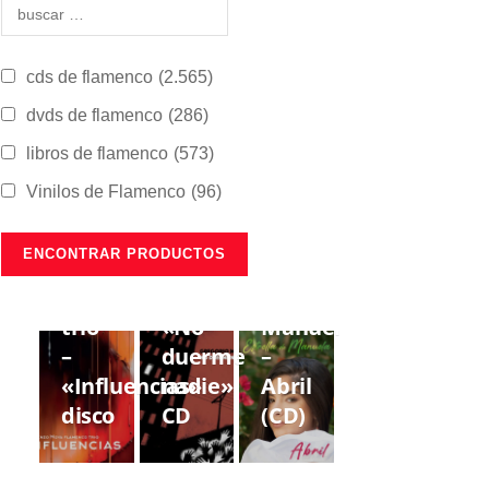
cds de flamenco
(2.565)
dvds de flamenco
(286)
libros de flamenco
(573)
Vinilos de Flamenco
(96)
CDS DE
CDS DE
CDS DE
FLAMENCO
FLAMENCO
FLAMENCO
Lorenzo
Gregorio
Estrella
Moya
Moya
de
trío
«No
Manuela
–
duerme
–
«Influencias»
nadie»
Abril
disco
CD
(CD)