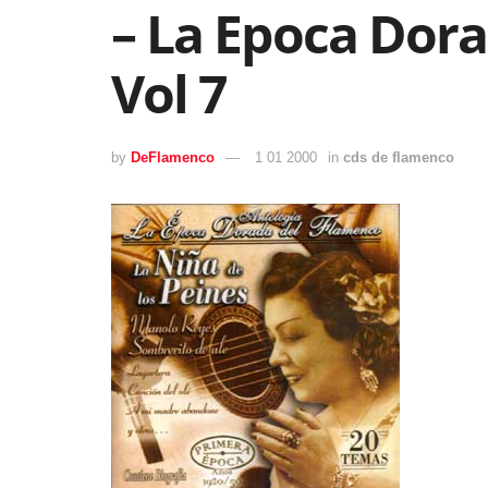
– La Epoca Dor
Vol 7
by
DeFlamenco
1 01 2000
in
cds de flamenco