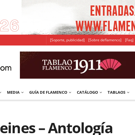
[Soporte, publicidad]
[Sobre deflamenco]
[Faq]
MEDIA
GUÍA DE FLAMENCO
CATÁLOGO
TABLAOS
Peines – Antología