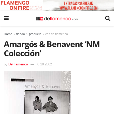
Home
tienda
producto
cds de flamenco
Amargós & Benavent ‘NM
Colección’
by
DeFlamenco
8 10 2002