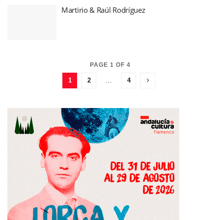
Martirio & Raúl Rodríguez
PAGE 1 OF 4
1
2
…
4