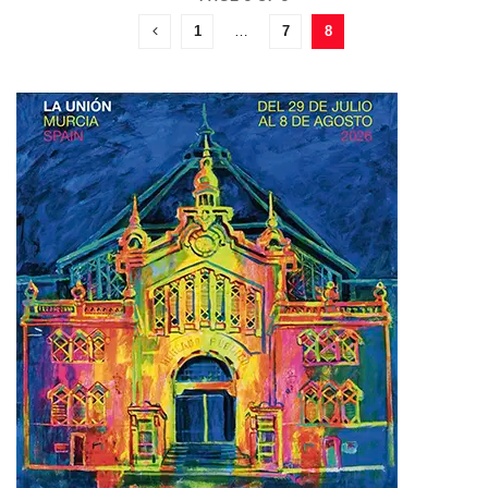
1
…
7
8