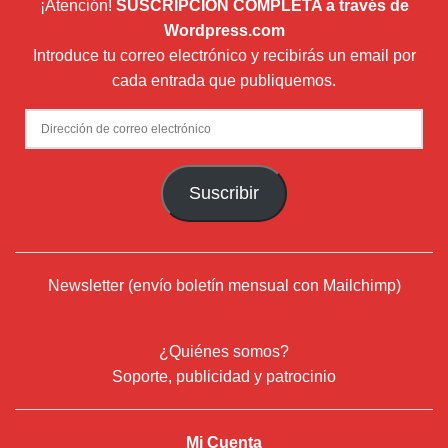
¡Atención!
SUSCRIPCIÓN COMPLETA a través de
Wordpress.com
Introduce tu correo electrónico y recibirás un email por
cada entrada que publiquemos.
Dirección
de
correo
Suscribir
electrónico
Newsletter (envío boletín mensual con Mailchimp)
¿Quiénes somos?
Soporte, publicidad y patrocinio
Mi Cuenta