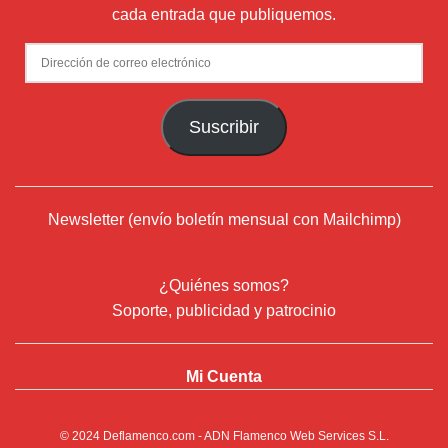
cada entrada que publiquemos.
Dirección
de
correo
Suscribir
electrónico
Newsletter (envío boletín mensual con Mailchimp)
¿Quiénes somos?
Soporte, publicidad y patrocinio
Mi Cuenta
© 2024
Deflamenco.com
- ADN Flamenco Web Services S.L.