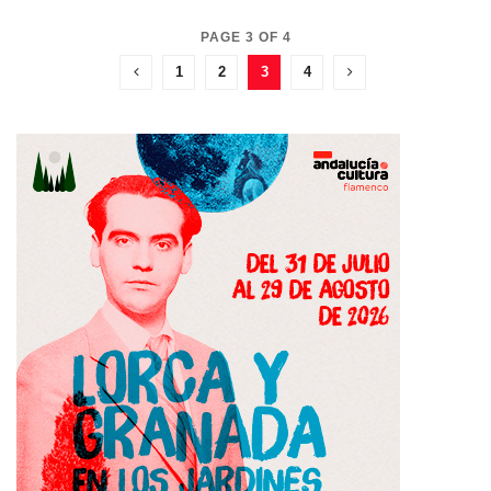
PAGE 3 OF 4
1
2
3
4